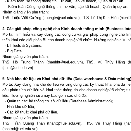
- Kiểm toán Hệ thống thông tin: Tư vấn, Lập kế hoạch, Quản trị dự án.
- Kiểm toán Công nghệ thông tin: Tư vấn, Lập kế hoạch, Quản trị dự án.
Nhóm giảng viên phụ trách:
ThS. Triệu Việt Cường (cuongtv@uel.edu.vn), ThS. Lê Thị Kim Hiền (hienl
4. Các giải pháp công nghệ cho Kinh doanh thông minh (Business Intel
Mô tả: Tìm hiểu và xây dựng các công cụ và giải pháp công nghệ cho lĩnh
triển khai các giải pháp BI cho doanh nghiệp/tổ chức. Hướng nghiên cứu 
- BI Tools & Systems;
- Big Data.
Nhóm giảng viên phụ trách:
ThS. Hồ Trung Thành (thanhht@uel.edu.vn), ThS. Vũ Thúy Hằng (h
(sulh@uel.edu.vn)
5. Nhà kho dữ liệu và Khai phá dữ liệu (Data warehouse & Data mining
Mô tả: Xây dựng nhà kho dữ liệu và ứng dụng các kỹ thuật khai phá dữ liệu
cầu phân tích dữ liệu và khai thác thông tin cho doanh nghiệp/tổ chức; tư
liệu. Hướng nghiên cứu này bao gồm các chủ đề:
- Quản trị các hệ thống cơ sở dữ liệu (Database Administation);
- Nhà kho dữ liệu;
- Các kỹ thuật khai phá dữ liệu.
Nhóm giảng viên phụ trách:
ThS. Trần Quang Thân (thantq@uel.edu.vn), ThS. Vũ Thúy Hằng (ha
(nhatnd@uel.edu.vn)