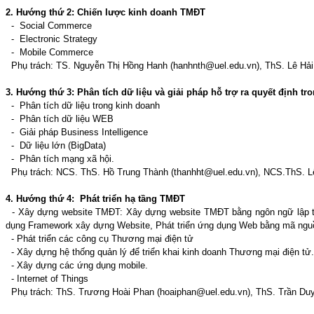
2. Hướng thứ 2: Chiến lược kinh doanh TMĐT
- Social Commerce
- Electronic Strategy
- Mobile Commerce
Phụ trách: TS. Nguyễn Thị Hồng Hanh (hanhnth@uel.edu.vn), Th
3. Hướng thứ 3: Phân tích dữ liệu và giải pháp hỗ trợ ra quyết định t
- Phân tích dữ liệu trong kinh doanh
- Phân tích dữ liệu WEB
- Giải pháp Business Intelligence
- Dữ liệu lớn (BigData)
- Phân tích mạng xã hội.
Phụ trách: NCS. ThS. Hồ Trung Thành (thanhht@uel.edu.vn), NCS.ThS. L
4. Hướng thứ 4: Phát triển hạ tầng TMĐT
- Xây dựng website TMĐT: Xây dựng website TMĐT bằng ngôn ngữ lập t
dụng Framework xây dựng Website, Phát triển ứng dụng Web bằng mã ng
- Phát triển các công cụ Thương mại điện tử
- Xây dựng hệ thống quản lý để triển khai kinh doanh Thương mại điện tử.
- Xây dựng các ứng dụng mobile.
- Internet of Things
Phụ trách: ThS. Trương Hoài Phan (hoaiphan@uel.edu.vn), ThS. Trần Duy