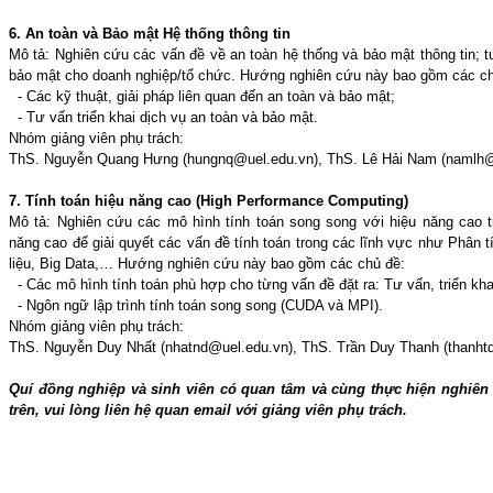
6. An toàn và Bảo mật Hệ thống thông tin
Mô tả: Nghiên cứu các vấn đề về an toàn hệ thống và bảo mật thông tin; tư
bảo mật cho doanh nghiệp/tổ chức. Hướng nghiên cứu này bao gồm các ch
- Các kỹ thuật, giải pháp liên quan đến an toàn và bảo mật;
- Tư vấn triển khai dịch vụ an toàn và bảo mật.
Nhóm giảng viên phụ trách:
ThS. Nguyễn Quang Hưng (hungnq@uel.edu.vn), ThS. Lê Hải Nam (namlh@
7. Tính toán hiệu năng cao (High Performance Computing)
Mô tả: Nghiên cứu các mô hình tính toán song song với hiệu năng cao 
năng cao để giải quyết các vấn đề tính toán trong các lĩnh vực như Phân t
liệu, Big Data,… Hướng nghiên cứu này bao gồm các chủ đề:
- Các mô hình tính toán phù hợp cho từng vấn đề đặt ra: Tư vấn, triển kha
- Ngôn ngữ lập trình tính toán song song (CUDA và MPI).
Nhóm giảng viên phụ trách:
ThS. Nguyễn Duy Nhất (nhatnd@uel.edu.vn), ThS. Trần Duy Thanh (thanht
Quí đồng nghiệp và sinh viên có quan tâm và cùng thực hiện nghiên
trên, vui lòng liên hệ quan email với giảng viên phụ trách.