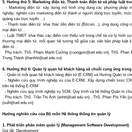
5. Hướng thứ 5: Marketing điện tử, Thanh toán điện tử và pháp luật t
- Marketing điện tử: xây dựng mô hình ứng dụng các phương pháp mar
nghiệp, nghiên cứu marketing điện tử (hành vi người dùng trực tuyến, mức 
quảng cáo trực tuyến ...)
- Thanh toán điện tử: khai thác tiền điện tử (Bitcoin...), ứng dụng công 
mại điện tử...
- Luật TMĐT: khai thác các điểm còn thiếu sót trong chế tài xử lý hình sự
thương mại điện tử, mối quan hệ tương hỗ giữa các văn bản pháp luật k
điện tử...
Phụ trách: ThS. Phạm Mạnh Cường (cuongpm@uel.edu.vn), ThS. Phan P
Trung Thành (thanhht@uel.edu.vn)
6. Hướng thứ 6: Quản lý quan hệ khách hàng và chuỗi cung ứng tron
- Quản trị mối quan hệ khách hàng điện tử (E-CRM) và Hướng Quản trị ch
- Nghiên cứu quy trình nghiệp vụ của E-CRM, Xây dựng chiến lược CRM
trên hệ thống E-CRM
- Nghiên cứu quy trình nghiệp vụ SCM, Quy trình và hệ thống Quản trị ch
Phụ trách: ThS. Trần Thị Ánh (anhtt@uel.edu.vn) , ThS. Phan Phi Yến (
(sulh@uel.edu.vn)
Hướng nghiên cứu của Bộ môn Hệ thống thông tin quản lý
1. Phát triển phần mềm quản lý (Management Software Development)
Gọi tắt: Development