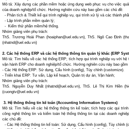
Mô tả: Xây dựng các phần mềm hoặc ứng dụng web phục vụ cho việc quản 
của doanh nghiệp/tổ chức. Hướng nghiên cứu này bao gồm các chủ đề:
- Phân tích & Thiết kế qui trình nghiệp vụ, qui trình xử lý và các thành ph
- Lập trình phần mềm quản lý;
- Kiểm thử phần mềm/hệ thống.
Nhóm giảng viên phụ trách:
ThS. Trương Hoài Phan (hoaiphan@uel.edu.vn), ThS. Ngô Cao Định (th
(nhatnd@uel.edu.vn)
2. Các hệ thống ERP và các hệ thống thông tin quản lý khác (ERP Sy
Mô tả: Tìm hiểu về các hệ thống ERP; tích hợp qui trình nghiệp vụ với hệ t
vận hành ERP cho doanh nghiệp/tổ chức. Hướng nghiên cứu này bao gồm 
- Các Hệ thống ERP: Sử dụng, Cấu hình (config), Tùy chỉnh (customize).
- Triển khai ERP: Tư vấn, Lập kế hoạch, Quản trị dự án, Vận hành;
Nhóm giảng viên phụ trách:
ThS. Nguyễn Duy Nhất (nhatnd@uel.edu.vn), ThS. Lê Thị Kim Hiền (hie
(cuongtv@uel.edu.vn)
3. Hệ thống thông tin kế toán (Accounting Information Systems)
Mô tả: Tìm hiểu về các hệ thống thông tin kế toán; tích hợp các qui trìn
công nghệ thông tin và kiểm toán hệ thống thông tin tại các doanh ngh
các chủ đề:
- Các Hệ thống thông tin kế toán: Sử dụng, Cấu hình (config), Tùy chỉnh (