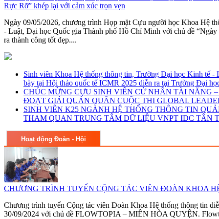
Rực Rỡ” khép lại với cảm xúc trọn vẹn
Ngày 09/05/2026, chương trình Họp mặt Cựu người học Khoa Hệ thố
- Luật, Đại học Quốc gia Thành phố Hồ Chí Minh với chủ đề “Ngà
ra thành công tốt đẹp....
Sinh viên Khoa Hệ thống thông tin, Trường Đại học Kinh tế
bày tại Hội thảo quốc tế ICMR 2025 diễn ra tại Trường Đại h
CHÚC MỪNG CỰU SINH VIÊN CỬ NHÂN TÀI NĂNG 
ĐOẠT GIẢI QUÁN QUÂN CUỘC THI GLOBAL LEADE
SINH VIÊN K25 NGÀNH HỆ THỐNG THÔNG TIN QUẢ
THAM QUAN TRUNG TÂM DỮ LIỆU VNPT IDC TÂN
Hoạt động Đoàn - Hội
CHƯƠNG TRÌNH TUYỂN CỘNG TÁC VIÊN ĐOÀN KHOA HỆ
Chương trình tuyển Cộng tác viên Đoàn Khoa Hệ thống thông tin diễ
30/09/2024 với chủ đề FLOWTOPIA – MIỀN HÒA QUYỆN. Flowtopia