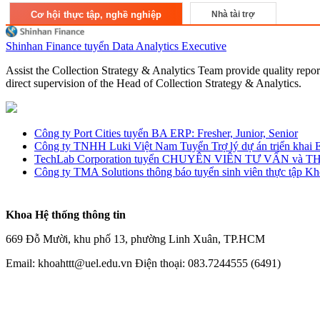
Cơ hội thực tập, nghề nghiệp
Nhà tài trợ
Shinhan Finance tuyển Data Analytics Executive
Assist the Collection Strategy & Analytics Team provide quality repo
direct supervision of the Head of Collection Strategy & Analytics.
Công ty Port Cities tuyển BA ERP: Fresher, Junior, Senior
Công ty TNHH Luki Việt Nam Tuyển Trợ lý dự án triển khai 
TechLab Corporation tuyển CHUYÊN VIÊN TƯ VẤN và 
Công ty TMA Solutions thông báo tuyển sinh viên thực tập K
Khoa Hệ thống thông tin
669 Đỗ Mười, khu phố 13, phường Linh Xuân, TP.HCM
Email: khoahttt@uel.edu.vn Điện thoại: 083.7244555 (6491)