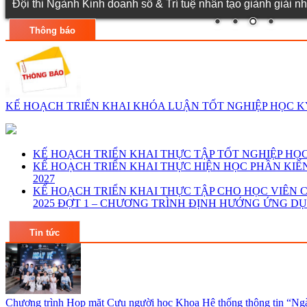
Đánh giá ngoài chính thức ngành Hệ thống thông tin quản l
Thông báo
KẾ HOẠCH TRIỂN KHAI KHÓA LUẬN TỐT NGHIỆP HỌC KỲ 
KẾ HOẠCH TRIỂN KHAI THỰC TẬP TỐT NGHIỆP HỌC 
KẾ HOẠCH TRIỂN KHAI THỰC HIỆN HỌC PHẦN KIẾN 
2027
KẾ HOẠCH TRIỂN KHAI THỰC TẬP CHO HỌC VIÊN 
2025 ĐỢT 1 – CHƯƠNG TRÌNH ĐỊNH HƯỚNG ỨNG D
Tin tức
Chương trình Họp mặt Cựu người học Khoa Hệ thống thông tin “N