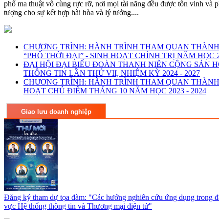
phố ma thuật vô cùng rực rỡ, nơi mọi tài năng đều được tôn vinh và p
tượng cho sự kết hợp hài hòa và lý tưởng....
CHƯƠNG TRÌNH: HÀNH TRÌNH THAM QUAN THÀNH P
“PHỐ THỜI ĐẠI” - SINH HOẠT CHÍNH TRỊ NĂM HỌC 20
ĐẠI HỘI ĐẠI BIỂU ĐOÀN THANH NIÊN CỘNG SẢN 
THÔNG TIN LẦN THỨ VII, NHIỆM KỲ 2024 - 2027
CHƯƠNG TRÌNH: HÀNH TRÌNH THAM QUAN THÀNH P
HOẠT CHỦ ĐIỂM THÁNG 10 NĂM HỌC 2023 - 2024
Giao lưu doanh nghiệp
Đăng ký tham dự tọa đàm: "Các hướng nghiên cứu ứng dụng trong đào
vực Hệ thống thông tin và Thương mại điện tử"