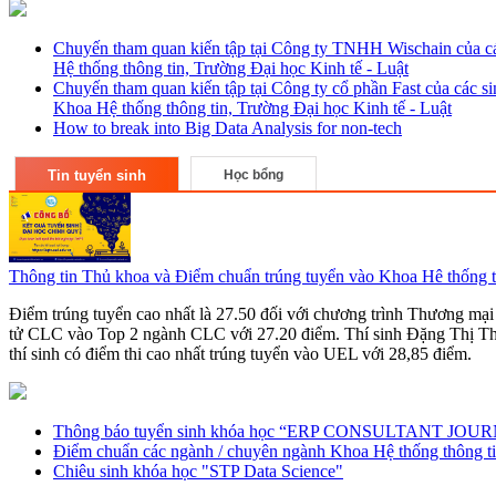
Chuyến tham quan kiến tập tại Công ty TNHH Wischain của cá
Hệ thống thông tin, Trường Đại học Kinh tế - Luật
Chuyến tham quan kiến tập tại Công ty cổ phần Fast của các s
Khoa Hệ thống thông tin, Trường Đại học Kinh tế - Luật
How to break into Big Data Analysis for non-tech
Tin tuyển sinh
Học bổng
Thông tin Thủ khoa và Điểm chuẩn trúng tuyển vào Khoa Hê thống t
Điểm trúng tuyển cao nhất là 27.50 đối với chương trình Thương mại 
tử CLC vào Top 2 ngành CLC với 27.20 điểm. Thí sinh Đặng Thị Th
thí sinh có điểm thi cao nhất trúng tuyển vào UEL với 28,85 điểm.
Thông báo tuyển sinh khóa học “ERP CONSULTANT JO
Điểm chuẩn các ngành / chuyên ngành Khoa Hệ thống thông 
Chiêu sinh khóa học "STP Data Science"