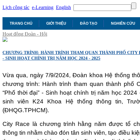
Lịch công tác
e-Learning
English
TRANG CHỦ
GIỚI THIỆU
ĐÀO TẠO
NGHIÊN CỨU
Hoạt động Đoàn - Hội
CHƯƠNG TRÌNH: HÀNH TRÌNH THAM QUAN THÀNH PHỐ CITY RA
- SINH HOẠT CHÍNH TRỊ NĂM HỌC 2024 - 2025
Vừa qua, ngày 7/9/2024, Đoàn khoa Hệ thống thô
chương trình: Hành trình tham quan thành phố
“Phố thời đại” - Sinh hoạt chính trị năm học 202
sinh viên K24 Khoa Hệ thống thông tin, Trườ
(ĐHQG.TPHCM).
City Race là chương trình hằng năm được tổ c
thông tin nhằm chào đón tân sinh viên, tạo điều ki