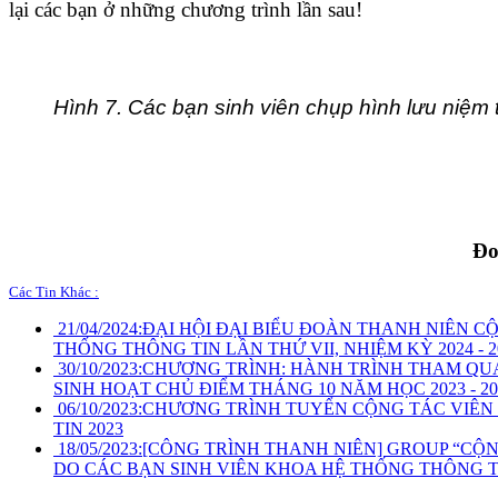
lại các bạn ở những chương trình lần sau!
Hình 7. Các bạn sinh viên chụp hình lưu niệm
Đo
Các Tin Khác :
21/04/2024:
ĐẠI HỘI ĐẠI BIỂU ĐOÀN THANH NIÊN C
THỐNG THÔNG TIN LẦN THỨ VII, NHIỆM KỲ 2024 - 2
30/10/2023:
CHƯƠNG TRÌNH: HÀNH TRÌNH THAM QUAN
SINH HOẠT CHỦ ĐIỂM THÁNG 10 NĂM HỌC 2023 - 20
06/10/2023:
CHƯƠNG TRÌNH TUYỂN CỘNG TÁC VIÊN
TIN 2023
18/05/2023:
[CÔNG TRÌNH THANH NIÊN] GROUP “CỘ
DO CÁC BẠN SINH VIÊN KHOA HỆ THỐNG THÔNG 