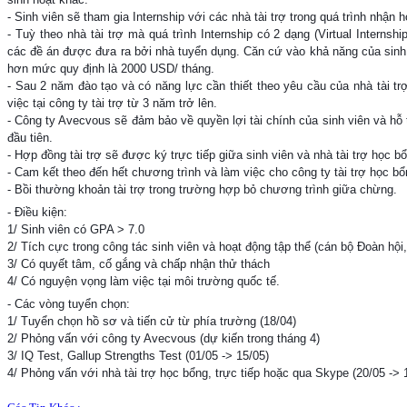
- Sinh viên sẽ tham gia Internship với các nhà tài trợ trong quá trình nhận 
- Tuỳ theo nhà tài trợ mà quá trình Internship có 2 dạng (Virtual Internsh
các đề án được đưa ra bởi nhà tuyển dụng. Căn cứ vào khả năng của sinh
hơn mức quy định là 2000 USD/ tháng.
- Sau 2 năm đào tạo và có năng lực cần thiết theo yêu cầu của nhà tài trợ
việc tại công ty tài trợ từ 3 năm trở lên.
- Công ty Avecvous sẽ đảm bảo về quyền lợi tài chính của sinh viên và hỗ t
đầu tiên.
- Hợp đồng tài trợ sẽ được ký trực tiếp giữa sinh viên và nhà tài trợ học b
- Cam kết theo đến hết chương trình và làm việc cho công ty tài trợ học b
- Bồi thường khoản tài trợ trong trường hợp bỏ chương trình giữa chừng.
- Điều kiện:
1/ Sinh viên có GPA > 7.0
2/ Tích cực trong công tác sinh viên và hoạt động tập thể (cán bộ Đoàn hội,
3/ Có quyết tâm, cố gắng và chấp nhận thử thách
4/ Có nguyện vọng làm việc tại môi trường quốc tế.
- Các vòng tuyển chọn:
1/ Tuyển chọn hồ sơ và tiến cử từ phía trường (18/04)
2/ Phỏng vấn với công ty Avecvous (dự kiến trong tháng 4)
3/ IQ Test, Gallup Strengths Test (01/05 -> 15/05)
4/ Phỏng vấn với nhà tài trợ học bổng, trực tiếp hoặc qua Skype (20/05 -> 