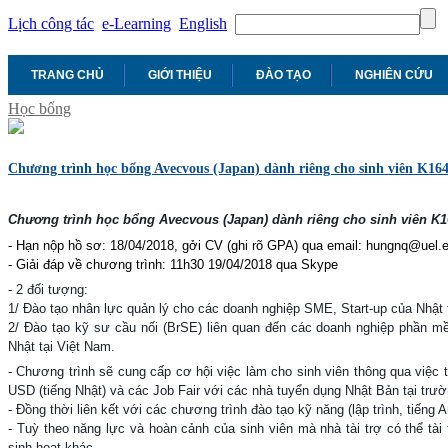
Lịch công tác
e-Learning
English
TRANG CHỦ
GIỚI THIỆU
ĐÀO TẠO
NGHIÊN CỨU
Học bổng
Chương trình học bổng Avecvous (Japan) dành riêng cho sinh viên K16
Chương trình học bổng Avecvous (Japan) dành riêng cho sinh viên K1
- Hạn nộp hồ sơ: 18/04/2018, gởi CV (ghi rõ GPA) qua email: hungnq@uel.
- Giải đáp về chương trình: 11h30 19/04/2018 qua Skype
- 2 đối tượng:
1/ Đào tạo nhân lực quản lý cho các doanh nghiệp SME, Start-up của Nhật 
2/ Đào tạo kỹ sư cầu nối (BrSE) liên quan đến các doanh nghiệp phần m
Nhật tại Việt Nam.
- Chương trình sẽ cung cấp cơ hội việc làm cho sinh viên thông qua việc tà
USD (tiếng Nhật) và các Job Fair với các nhà tuyển dụng Nhật Bản tại trư
- Đồng thời liên kết với các chương trình đào tạo kỹ năng (lập trình, tiếng
- Tuỳ theo năng lực và hoàn cảnh của sinh viên mà nhà tài trợ có thể tài
sinh hoạt khác.