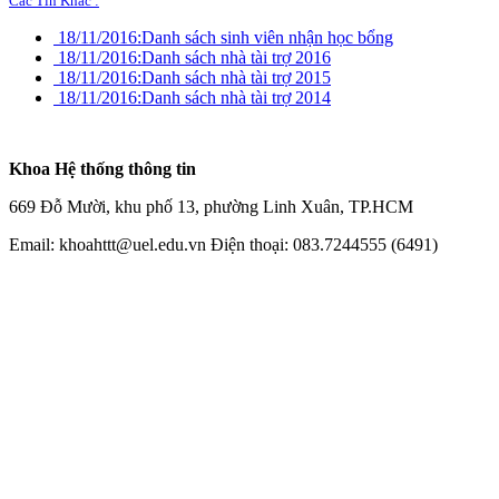
Các Tin Khác :
18/11/2016:
Danh sách sinh viên nhận học bổng
18/11/2016:
Danh sách nhà tài trợ 2016
18/11/2016:
Danh sách nhà tài trợ 2015
18/11/2016:
Danh sách nhà tài trợ 2014
Khoa Hệ thống thông tin
669 Đỗ Mười, khu phố 13, phường Linh Xuân, TP.HCM
Email: khoahttt@uel.edu.vn Điện thoại: 083.7244555 (6491)