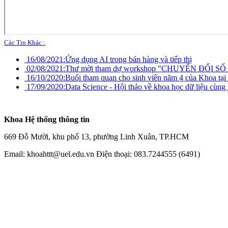
Các Tin Khác :
16/08/2021:
Ứng dụng AI trong bán hàng và tiếp thị
02/08/2021:
Thư mời tham dự workshop "CHUYỂN ĐỔI 
16/10/2020:
Buổi tham quan cho sinh viên năm 4 của Khoa tại
17/09/2020:
Data Science - Hội thảo về khoa học dữ liệu 
Khoa Hệ thống thông tin
669 Đỗ Mười, khu phố 13, phường Linh Xuân, TP.HCM
Email: khoahttt@uel.edu.vn Điện thoại: 083.7244555 (6491)