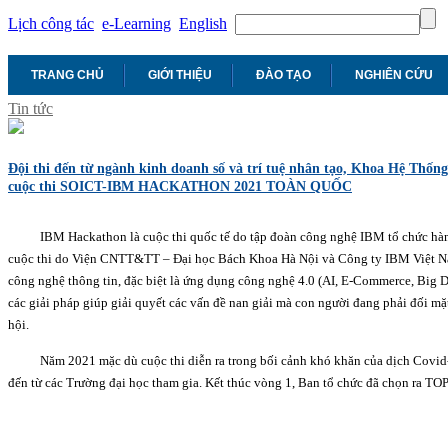
Lịch công tác
e-Learning
English
TRANG CHỦ
GIỚI THIỆU
ĐÀO TẠO
NGHIÊN CỨU
Tin tức
Đội thi đến từ ngành kinh doanh số và trí tuệ nhân tạo, Khoa Hệ Thống
cuộc thi SOICT-IBM HACKATHON 2021 TOÀN QUỐC
IBM Hackathon là cuộc thi quốc tế do tập đoàn công nghệ IBM tổ chức
cuộc thi do Viện CNTT&TT – Đại học Bách Khoa Hà Nội và Công ty IBM Việt Na
công nghệ thông tin, đặc biệt là ứng dụng công nghệ 4.0 (AI, E-Commerce, Big Da
các giải pháp giúp giải quyết các vấn đề nan giải mà con người đang phải đối mặ
hội.
Năm 2021 mặc dù cuộc thi diễn ra trong bối cảnh khó khăn của dịch Covid-
đến từ các Trường đại học tham gia. Kết thúc vòng 1, Ban tổ chức đã chọn ra TO