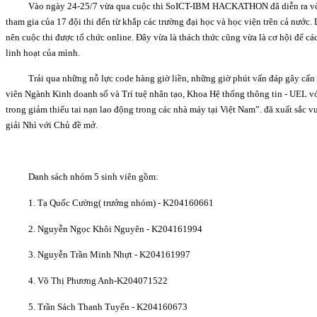
Vào ngày 24-25/7 vừa qua cuộc thi SoICT-IBM HACKATHON đã diễn ra vòn
tham gia của 17 đội thi đến từ khắp các trường đại học và học viện trên cả nước.
nên cuộc thi được tổ chức online. Đây vừa là thách thức cũng vừa là cơ hội để các 
linh hoạt của mình.
Trải qua những nỗ lực code hàng giờ liền, những giờ phút vấn đáp gây cấ
viên Ngành Kinh doanh số và Trí tuệ nhân tạo, Khoa Hệ thống thông tin - UEL v
trong giảm thiểu tai nạn lao động trong các nhà máy tại Việt Nam”. đã xuất sắc v
giải Nhì với Chủ đề mở.
Danh sách nhóm 5 sinh viên gồm:
1. Tạ Quốc Cường( trưởng nhóm) - K204160661
2. Nguyễn Ngọc Khôi Nguyên - K204161994
3. Nguyễn Trần Minh Nhựt - K204161997
4. Võ Thị Phương Anh-K204071522
5. Trần Sách Thanh Tuyến - K204160673