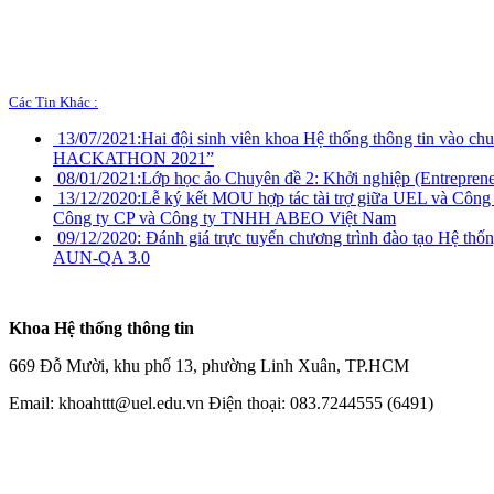
Các Tin Khác :
13/07/2021:
Hai đội sinh viên khoa Hệ thống thông tin vào c
HACKATHON 2021”
08/01/2021:
Lớp học ảo Chuyên đề 2: Khởi nghiệp (Entreprene
13/12/2020:
Lễ ký kết MOU hợp tác tài trợ giữa UEL và Côn
Công ty CP và Công ty TNHH ABEO Việt Nam
09/12/2020:
Đánh giá trực tuyến chương trình đào tạo Hệ thống
AUN-QA 3.0
Khoa Hệ thống thông tin
669 Đỗ Mười, khu phố 13, phường Linh Xuân, TP.HCM
Email: khoahttt@uel.edu.vn Điện thoại: 083.7244555 (6491)