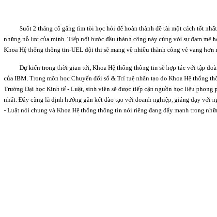
Suốt 2 tháng cố gắng tìm tòi học hỏi để hoàn thành đề tài một cách tốt nhấ
những nỗ lực của mình. Tiếp nối bước đầu thành công này cùng với sự đam mê họ
Khoa Hệ thống thông tin-UEL đội thi sẽ mang về nhiều thành công vẻ vang hơn 
Dự kiến trong thời gian tới, Khoa Hệ thống thông tin sẽ hợp tác với tập đ
của IBM. Trong môn học Chuyển đổi số & Trí tuệ nhân tạo do Khoa Hệ thống thôn
Trường Đại học Kinh tế - Luật, sinh viên sẽ được tiếp cận nguồn học liệu phong 
nhất. Đây cũng là định hướng gắn kết đào tạo với doanh nghiệp, giảng dạy với n
- Luật nói chung và Khoa Hệ thống thông tin nói riêng đang đẩy mạnh trong nh