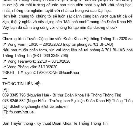
ra cơ hội và môi trường để các bạn sinh viên phát huy hết khả năng học h
nhất, những trải nghiệm tuyệt vời nhất cả trong và sau Đại học.
Hơn hết, chúng tôi chúng tôi sẽ luôn sát cánh cùng bạn vượt qua tất cả đ
đẹp, thật ý nghĩa và xây dựng nên “Mái nhà xanh” mang tên Đoàn Khoa Hệ
Vậy bạn đã sẵn sàng cùng với chúng tôi tạo nên đại dương chưa?
-----
Chương trình Tuyển Cộng tác viên Đoàn Khoa Hệ thống Thông Tin 2020 đan
📍 Vòng Form: 10/10 – 20/10/2020 (nộp tại phòng A.701 BI-LAB)
Nếu bạn muốn nhận form, xin vui lòng liên hệ tại phòng A.701 BI-LAB h
Thống Thông Tin (SĐT: 039 3345 796)
📍 Vòng Teamwork: 22/10 – 30/10/2020
📍 Vòng Phỏng vấn: 31/10/2020
#ĐKHTTT #TuyểnCTV2020ONE #ĐoànKhoa
----
THÔNG TIN LIÊN HỆ:
[P]:
039 3345 796 (Nguyễn Huệ - Bí thư Đoàn Khoa Hệ Thống Thông Tin)
076 8246 832‭‬ (Ngọc Hiếu - Trưởng ban Sự kiện Đoàn Khoa Hệ Thống Thôn
[E]: dkhethongthongtin@st.uel.edu.vn
[F]: fb.com/httt.uel
----
Ban Truyền thông - Kỹ thuật Đoàn Khoa Hệ Thống Thông Tin