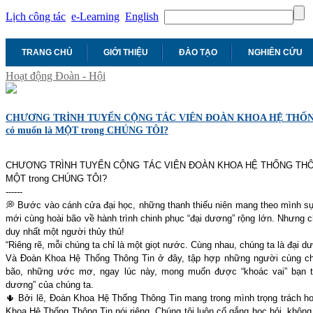
Lịch công tác
e-Learning
English
TRANG CHỦ
GIỚI THIỆU
ĐÀO TẠO
NGHIÊN CỨU
Hoạt động Đoàn - Hội
CHƯƠNG TRÌNH TUYỂN CỘNG TÁC VIÊN ĐOÀN KHOA HỆ THỐNG 
có muốn là MỘT trong CHÚNG TÔI?
CHƯƠNG TRÌNH TUYỂN CỘNG TÁC VIÊN ĐOÀN KHOA HỆ THỐNG THÔNG 
MỘT trong CHÚNG TÔI?
------
💭 Bước vào cánh cửa đại học, những thanh thiếu niên mang theo mình sự 
mới cùng hoài bão về hành trình chinh phục “đại dương” rộng lớn. Nhưng c
duy nhất một người thủy thủ!
“Riêng rẽ, mỗi chúng ta chỉ là một giọt nước. Cùng nhau, chúng ta là đại d
Và Đoàn Khoa Hệ Thống Thông Tin ở đây, tập hợp những người cùng ch
bão, những ước mơ, ngay lúc này, mong muốn được “khoác vai” bạn tro
dương” của chúng ta.
🌵 Bởi lẽ, Đoàn Khoa Hệ Thống Thông Tin mang trong mình trọng trách hoạ
Khoa Hệ Thống Thông Tin nói riêng. Chúng tôi luôn cố gắng học hỏi, không