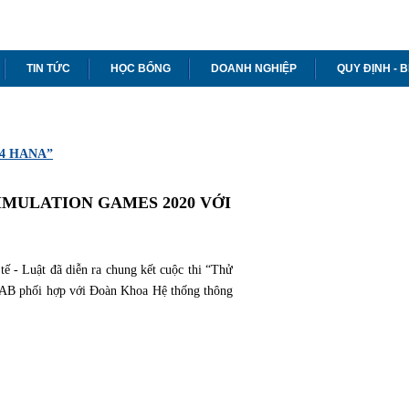
TIN TỨC
HỌC BỔNG
DOANH NGHIỆP
QUY ĐỊNH - 
S/4 HANA”
MULATION GAMES 2020 VỚI 
ế - Luật đã diễn ra chung kết cuộc thi “Thử 
B phối hợp với Đoàn Khoa Hệ thống thông 