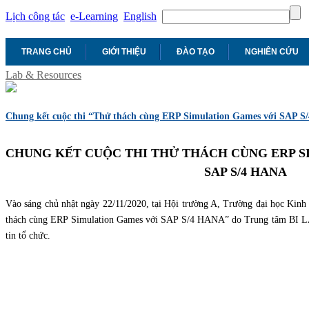
Lịch công tác
e-Learning
English
TRANG CHỦ
GIỚI THIỆU
ĐÀO TẠO
NGHIÊN CỨU
Lab & Resources
Chung kết cuộc thi “Thử thách cùng ERP Simulation Games với SAP 
CHUNG KẾT CUỘC THI THỬ THÁCH CÙNG ERP SI
SAP S/4 HANA
Vào sáng chủ nhật ngày 22/11/2020, tại Hội trường A, Trường đại học Kinh t
thách cùng ERP Simulation Games với SAP S/4 HANA” do Trung tâm BI LA
tin tổ chức.