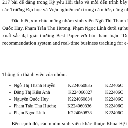
217 bài để đăng trong Kỷ yếu Hội thảo và mời đến trình bày
các Trường Đại học và Viện nghiên cứu trong cả nước, cũng n
Đặc biệt, xin chúc mừng nhóm sinh viên Ngô Thị Thanh
Quốc Huy, Phạm Trần Thu Hương, Phạm Ngọc Linh dưới sự hư
xuất sắc đạt giải thưởng Best Paper với bài tham luận “D
recommendation system and real-time business tracking for 
Thông tin thành viên của nhóm:
Ngô Thị Thanh Huyền
K224060835
K22406C
Đặng Thị Kiều Anh
K224060827
K22406C
Nguyễn Quốc Huy
K224060834
K22406C
Phạm Trần Thu Hương
K224060836
K22406C
Phạm Ngọc Linh
K224060838
K22406C
Bên cạnh đó, các nhóm sinh viên khác thuộc Khoa Hệ th