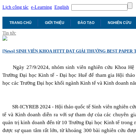
Lịch công tác
e-Learning
English
TRANG CHỦ
GIỚI THIỆU
ĐÀO TẠO
NGHIÊN CỨU
Tin tức
[News] SINH VIÊN KHOA HTTT ĐẠT GIẢI THƯỞNG BEST PAPER T
Ngày 27/9/2024, nhóm sinh viên nghiên cứu Khoa Hệ 
Trường Đại học Kinh tế - Đại học Huế để tham gia Hội thảo
học các Trường Đại học khối ngành Kinh tế và Kinh doanh 
SR-ICYREB 2024 - Hội thảo quốc tế Sinh viên nghiên cứ
tế và Kinh doanh diễn ra với sự tham dự của các chuyên gia
quản trị kinh doanh đến từ 10 Trường Đại học Kinh tế trong n
được sự quan tâm rất lớn, từ khoảng 300 bài nghiên cứu đượ