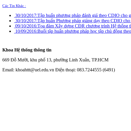
Các Tin Khác :
30/10/2017:
Tập huấn phương pháp đánh giá theo CDIO ch
30/10/2017:
Tập huấn Phương pháp giảng dạy theo CDIO c
09/10/2016:
Tọa đàm Xây dựng CĐR chương trình Hệ thống th
10/09/2016:
Buổi tập huấn phương pháp học tập chủ động th
Khoa Hệ thống thông tin
669 Đỗ Mười, khu phố 13, phường Linh Xuân, TP.HCM
Email: khoahttt@uel.edu.vn Điện thoại: 083.7244555 (6491)