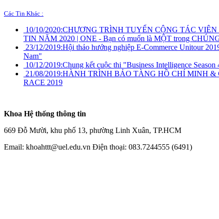
Các Tin Khác :
10/10/2020:
CHƯƠNG TRÌNH TUYỂN CỘNG TÁC VIÊN
TIN NĂM 2020 | ONE - Bạn có muốn là MỘT trong CHÚN
23/12/2019:
Hội thảo hướng nghiệp E-Commerce Unitour 2019
Nam"
10/12/2019:
Chung kết cuộc thi "Business Intelligence Season 
21/08/2019:
HÀNH TRÌNH BẢO TÀNG HỒ CHÍ MINH &
RACE 2019
Khoa Hệ thống thông tin
669 Đỗ Mười, khu phố 13, phường Linh Xuân, TP.HCM
Email: khoahttt@uel.edu.vn Điện thoại: 083.7244555 (6491)