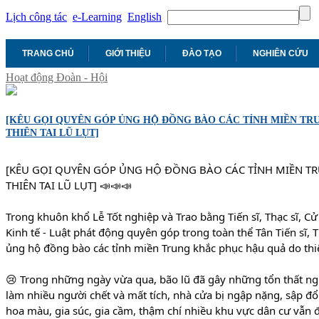
Lịch công tác
e-Learning
English
TRANG CHỦ
GIỚI THIỆU
ĐÀO TẠO
NGHIÊN CỨU
Hoạt động Đoàn - Hội
[KÊU GỌI QUYÊN GÓP ỦNG HỘ ĐỒNG BÀO CÁC TỈNH MIỀN T
THIÊN TAI LŨ LỤT]
[KÊU GỌI QUYÊN GÓP ỦNG HỘ ĐỒNG BÀO CÁC TỈNH MIỀN T
THIÊN TAI LŨ LỤT] 📣📣📣
Trong khuôn khổ Lễ Tốt nghiệp và Trao bằng Tiến sĩ, Thạc sĩ, C
Kinh tế - Luật phát động quyên góp trong toàn thể Tân Tiến sĩ,
ủng hộ đồng bào các tỉnh miền Trung khắc phục hậu quả do thiên
😢 Trong những ngày vừa qua, bão lũ đã gây những tổn thất ngh
làm nhiều người chết và mất tích, nhà cửa bị ngập nặng, sập đổ 
hoa màu, gia súc, gia cầm, thậm chí nhiều khu vực dân cư vẫn đ