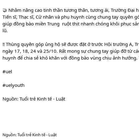
🤝 Nhằm nâng cao tinh thần tương thân, tương ái, Trường Đại học
Tiến sĩ, Thạc sĩ, Cử nhân và phụ huynh cùng chung tay quyên g
giúp đồng bào miền Trung  ruột thịt nhanh chóng khôi phục sản
lũ.
‼️ Thùng quyên góp ủng hộ sẽ được đặt ở trước Hội trường A, Trư
ngày 17, 18, 24 và 25/10. Rất mong sự chung tay giúp đỡ từ các 
huynh để chia sẻ khó khăn với đồng bào vùng chịu ảnh hưởng. 
#uel
#uelyouth
Nguồn: Tuổi trẻ Kinh tế - Luật