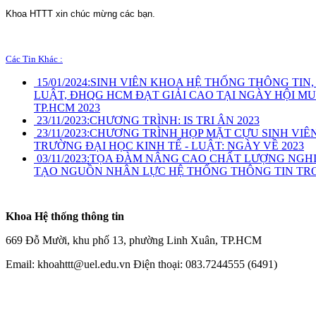
Khoa HTTT xin chúc mừng các bạn.
Các Tin Khác :
15/01/2024:
SINH VIÊN KHOA HỆ THỐNG THÔNG TIN,
LUẬT, ĐHQG HCM ĐẠT GIẢI CAO TẠI NGÀY HỘI MU
TP.HCM 2023
23/11/2023:
CHƯƠNG TRÌNH: IS TRI ÂN 2023
23/11/2023:
CHƯƠNG TRÌNH HỌP MẶT CỰU SINH VIÊ
TRƯỜNG ĐẠI HỌC KINH TẾ - LUẬT: NGÀY VỀ 2023
03/11/2023:
TỌA ĐÀM NÂNG CAO CHẤT LƯỢNG NGHI
TẠO NGUỒN NHÂN LỰC HỆ THỐNG THÔNG TIN TRO
Khoa Hệ thống thông tin
669 Đỗ Mười, khu phố 13, phường Linh Xuân, TP.HCM
Email: khoahttt@uel.edu.vn Điện thoại: 083.7244555 (6491)