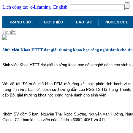
Lịch công tác
e-Learning
English
TRANG CHỦ
GIỚI THIỆU
ĐÀO TẠO
NGHIÊN CỨU
Tin tức
Sinh viên Khoa HTTT đạt giải thưởng khoa học công nghệ dành cho sin
Sinh viên Khoa HTTT đạt giải thưởng khoa học công nghệ dành cho sinh vi
Với đề tài “Đề xuất mô hình RFM mở rộng kết hợp phân tích hành vi m
trong lĩnh vực bán lẻ”, dưới sự hướng dẫn của PGS.TS Hồ Trung Thành, 
cấp Bộ, giải thưởng khoa học công nghệ dành cho sinh viên.
Nhóm SV gồm 5 bạn: Nguyễn Thái Ngọc Sương, Nguyễn Văn Hướng, Nguy
Giang. Các bạn là sinh viên của các lớp 606C, 406T và 411.